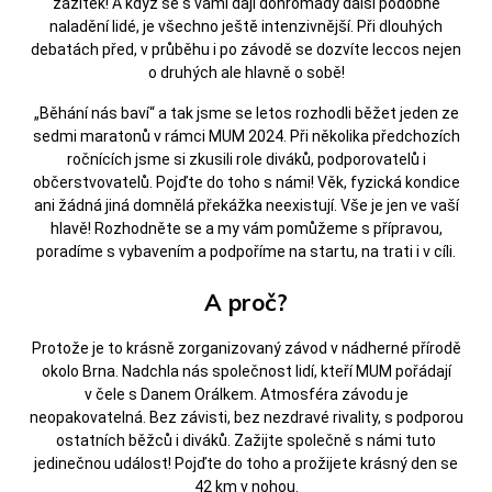
zážitek! A když se s vámi dají dohromady další podobně
naladění lidé, je všechno ještě intenzivnější. Při dlouhých
debatách před, v průběhu i po závodě se dozvíte leccos nejen
o druhých ale hlavně o sobě!
„Běhání nás baví“ a tak jsme se letos rozhodli běžet jeden ze
sedmi maratonů v rámci MUM 2024. Při několika předchozích
ročnících jsme si zkusili role diváků, podporovatelů i
občerstvovatelů. Pojďte do toho s námi! Věk, fyzická kondice
ani žádná jiná domnělá překážka neexistují. Vše je jen ve vaší
hlavě! Rozhodněte se a my vám pomůžeme s přípravou,
poradíme s vybavením a podpoříme na startu, na trati i v cíli.
A proč?
Protože je to krásně zorganizovaný závod v nádherné přírodě
okolo Brna. Nadchla nás společnost lidí, kteří MUM pořádají
v čele s Danem Orálkem. Atmosféra závodu je
neopakovatelná. Bez závisti, bez nezdravé rivality, s podporou
ostatních běžců i diváků. Zažijte společně s námi tuto
jedinečnou událost! Pojďte do toho a prožijete krásný den se
42 km v nohou.