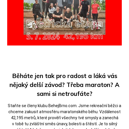
Běháte jen tak pro radost a láká vás
nějaký delší závod? Třeba maraton? A
sami si netroufáte?
Staňte se členy klubu BehejBrno.com. Jsme rekreační běžci a
chceme zakusit atmosféru maratonského běhu. Vzdálenost
42,195 metrů, které prověří všechny tvé smysly a zanechá
v tobě tu zvláštní směs únavy, bolesti a štěstí. Je to silný