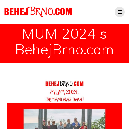
MUM 2024 s
BehejBrno.com