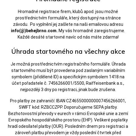
Hromadné registrace firem, klubů apod. jsou možné
prostřednictvím formuláře, který dostupný na stránce
závodu. Po vyplnění jej zašlete na naši emailovou adresu
info(@)behejbrno.com.
My vás hromadně zaregistrujeme.
Každé desáté startovné navíc od nás máte zdarma!
Úhrada startovného na všechny akce
Je možná prostřednictvím registračního formuláře. Úhrada
startovného musí být provedena pod zaslaným variabilním
symbolem (přidělené ID) a specifickým symbolem 1418 na
účet pořadatele č. 7456266001/5500, Raiffeisenbank a.s.,
nejpozději 3 dny po registraci, jinak bude zrušena.
Pro platby ze zahraničí: IBAN CZ4655000000007456266001,
SWIFT kód: RZBCCZPP. Doporučujeme SEPA platby.
Bezhotovostní převody v eurech v rámci Evropské unie a zemí
Evropského hospodářského prostoru (EHP). Veškeré poplatky
hradí odesílatel platby (OUR). Posledním dnem pro registraci a
zároveň platbu převodem je vždy poslední čtvrtek před