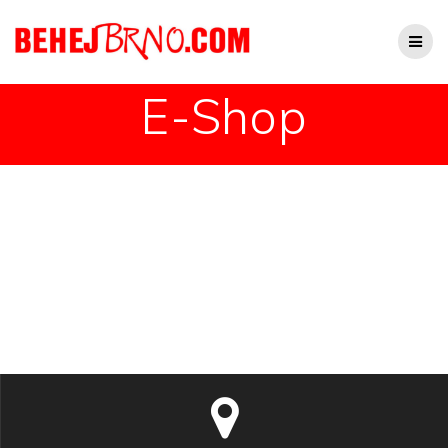
Přeskočit
na
obsah
E-Shop