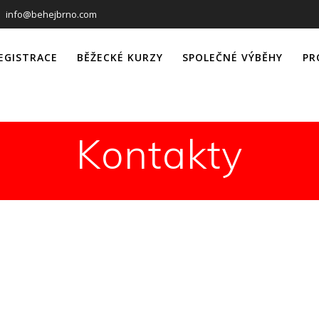
info@behejbrno.com
EGISTRACE
BĚŽECKÉ KURZY
SPOLEČNÉ VÝBĚHY
PR
Kontakty