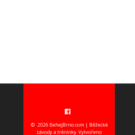
© 2026 BehejBrno.com | Běžecké
závody a tréninky. Vytvořeno