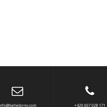
info@behejbrno.com
+420 607 028 171