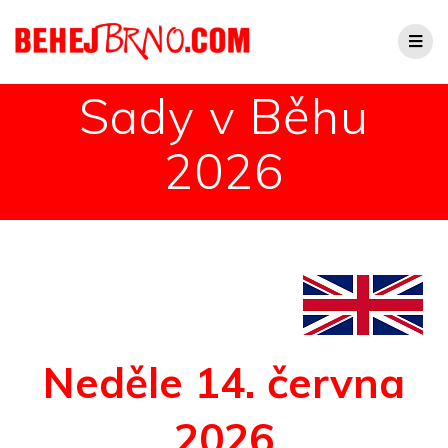
Sady v Běhu
2026
Neděle 14. června
2026