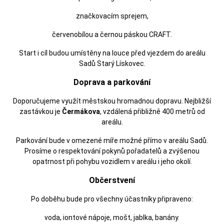
značkovacím sprejem,
červenobílou a černou páskou CRAFT.
Start i cíl budou umístěny na louce před vjezdem do areálu
Sadů Starý Lískovec.
Doprava a parkování
Doporučujeme využít městskou hromadnou dopravu. Nejbližší
zastávkou je
Čermákova
, vzdálená přibližně 400 metrů od
areálu.
Parkování bude v omezené míře možné přímo v areálu Sadů.
Prosíme o respektování pokynů pořadatelů a zvýšenou
opatrnost při pohybu vozidlem v areálu i jeho okolí.
Občerstvení
Po doběhu bude pro všechny účastníky připraveno:
voda, iontové nápoje, mošt, jablka, banány.